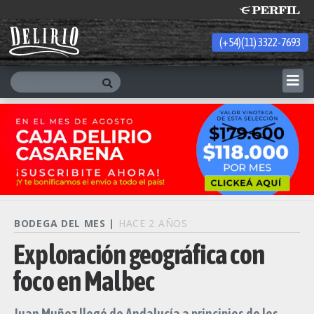
(+54)(11) 3322-7693
Thursday 6 de August de 2026
BODEGA DEL MES |
HACE 2 AÑOS
Exploración geográfica con
foco en Malbec
Juan Muñoz llegó de Andalucía a principios de los