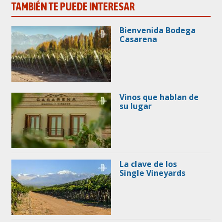
TAMBIÉN TE PUEDE INTERESAR
Bienvenida Bodega
Casarena
Vinos que hablan de
su lugar
La clave de los
Single Vineyards